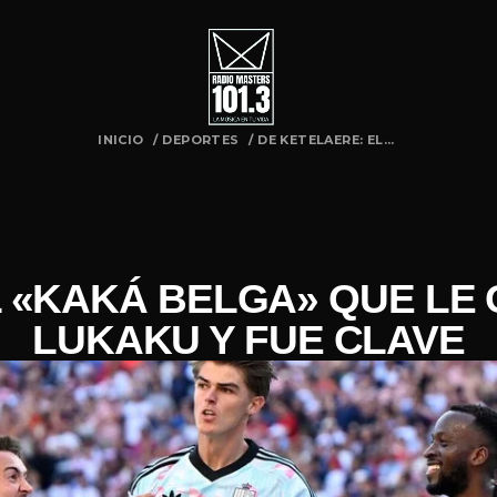
INICIO
/
DEPORTES
/
DE KETELAERE: EL...
L «KAKÁ BELGA» QUE LE 
LUKAKU Y FUE CLAVE