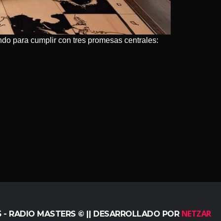
ndo para cumplir con tres promesas centrales:
NETZAR
5 - RADIO MASTERS © || DESARROLLADO POR