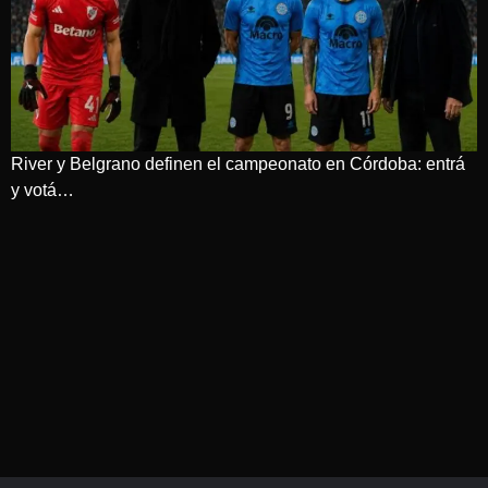
River y Belgrano definen el campeonato en Córdoba: entrá
y votá…