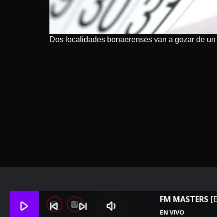
Dos localidades bonaerenses van a gozar de un d
FM MASTERS
[
play_arrow
skip_previous
skip_next
volume_down
EN VIVO