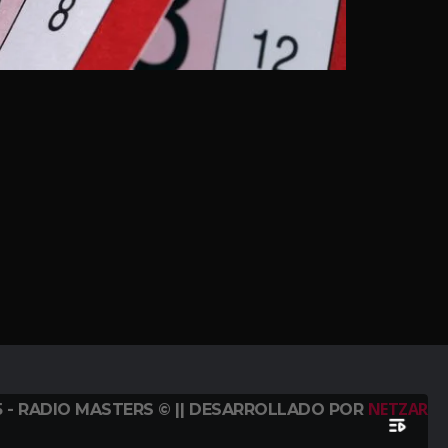
NETZAR
5 - RADIO MASTERS © || DESARROLLADO POR
playlist_play