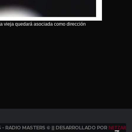
ta vieja quedará asociada como dirección
NETZAR
5 - RADIO MASTERS © || DESARROLLADO POR