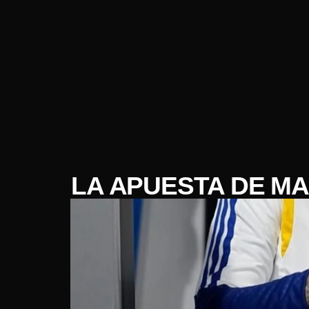
LA APUESTA DE M