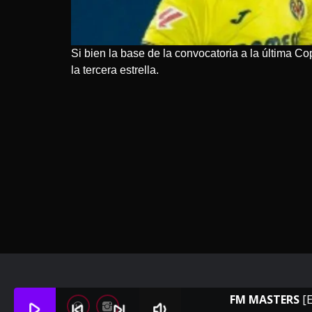
Si bien la base de la convocatoria a la última C
la tercera estrella.
FM MASTERS
[
play_arrow
skip_previous
skip_next
volume_down