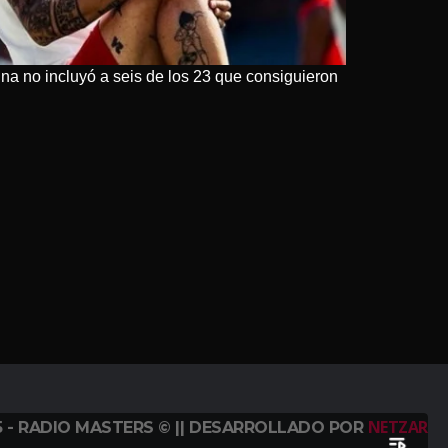
ina no incluyó a seis de los 23 que consiguieron
NETZAR
5 - RADIO MASTERS © || DESARROLLADO POR
playlist_play