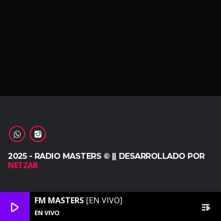
2025 - RADIO MASTERS © || DESARROLLADO POR
NETZAR
FM MASTERS
[EN VIVO]
play_arrow
playlist_play
EN VIVO