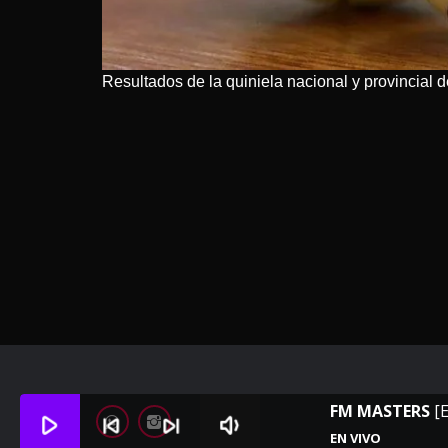
Resultados de la quiniela nacional y provincial de
FM MASTERS
[
play_arrow
skip_previous
skip_next
volume_down
EN VIVO