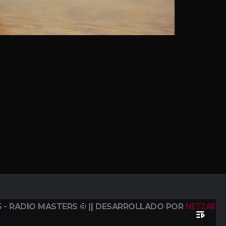
NETZAR
5 - RADIO MASTERS © || DESARROLLADO POR
playlist_play