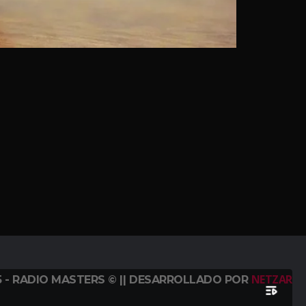
NETZAR
5 - RADIO MASTERS © || DESARROLLADO POR
playlist_play