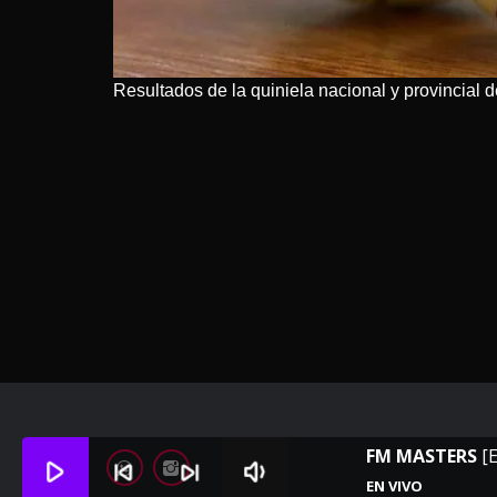
Resultados de la quiniela nacional y provincial d
FM MASTERS
[
play_arrow
skip_previous
skip_next
volume_down
EN VIVO