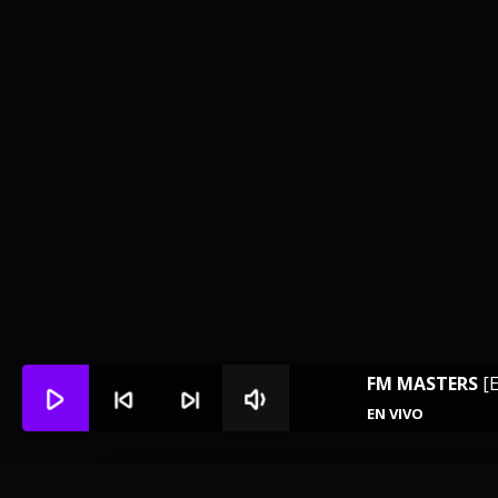
FM MASTERS
[
play_arrow
skip_previous
skip_next
volume_down
EN VIVO