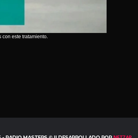
 con este tratamiento.
NETZAR
5 - RADIO MASTERS © || DESARROLLADO POR