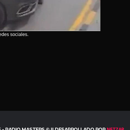
edes sociales.
NETZAR
5 - RADIO MASTERS © || DESARROLLADO POR